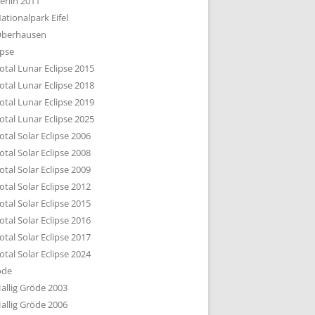
erlin 2011
DTBILD KÖLN 1-3
ationalpark Eifel
R DEN DÄCHERN
berhausen
TE SUBURBIA
ipse
otal Lunar Eclipse 2015
otal Lunar Eclipse 2018
otal Lunar Eclipse 2019
otal Lunar Eclipse 2025
otal Solar Eclipse 2006
otal Solar Eclipse 2008
otal Solar Eclipse 2009
otal Solar Eclipse 2012
otal Solar Eclipse 2015
otal Solar Eclipse 2016
otal Solar Eclipse 2017
otal Solar Eclipse 2024
öde
allig Gröde 2003
allig Gröde 2006