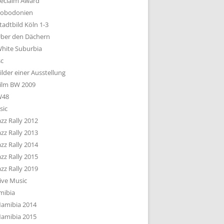
eclaim Award
obodonien
tadtbild Köln 1-3
ber den Dächern
hite Suburbia
sc
ilder einer Ausstellung
ilm BW 2009
W48
sic
azz Rally 2012
azz Rally 2013
azz Rally 2014
azz Rally 2015
azz Rally 2019
ive Music
mibia
amibia 2014
amibia 2015