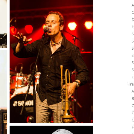
A
C
D
H
S
S
S
s
S
S
U
Tra
A
B
C
C
G
H