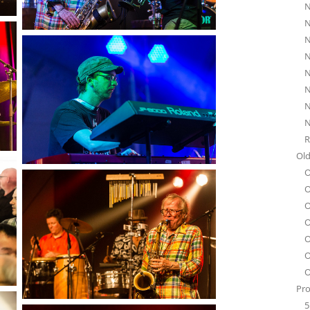
N
N
N
N
N
N
N
N
R
Old
O
O
O
O
O
O
O
Pro
5