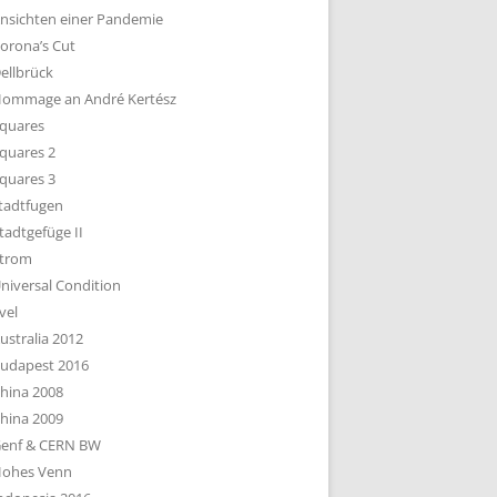
nsichten einer Pandemie
orona’s Cut
ellbrück
ommage an André Kertész
quares
quares 2
quares 3
tadtfugen
tadtgefüge II
trom
niversal Condition
vel
ustralia 2012
udapest 2016
hina 2008
hina 2009
enf & CERN BW
ohes Venn