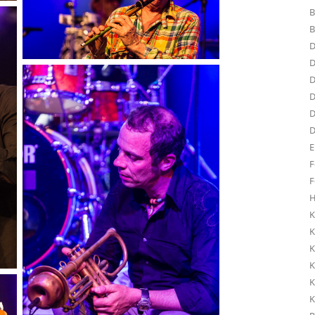
B
B
D
D
D
D
D
D
E
F
F
H
K
K
K
K
K
K