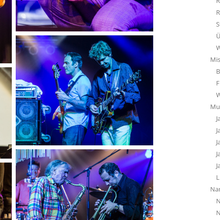
R
R
S
Ü
W
Mi
B
F
Mu
J
J
J
J
J
L
Na
N
N