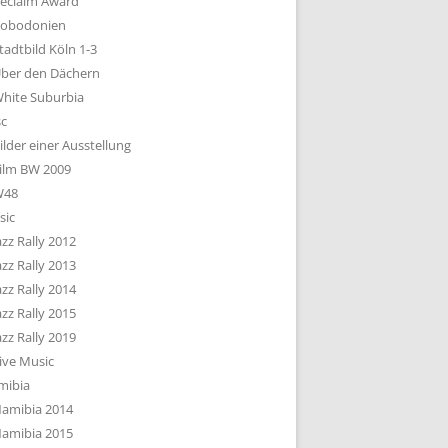
eclaim Award
obodonien
tadtbild Köln 1-3
ber den Dächern
hite Suburbia
sc
ilder einer Ausstellung
ilm BW 2009
W48
sic
azz Rally 2012
azz Rally 2013
azz Rally 2014
azz Rally 2015
azz Rally 2019
ive Music
mibia
amibia 2014
amibia 2015