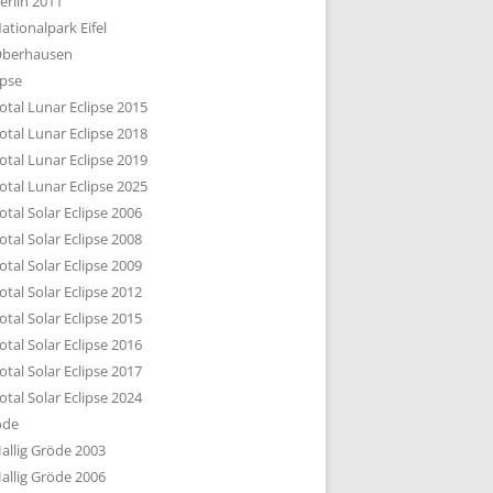
erlin 2011
DTBILD KÖLN 1-3
ationalpark Eifel
R DEN DÄCHERN
berhausen
TE SUBURBIA
ipse
otal Lunar Eclipse 2015
otal Lunar Eclipse 2018
otal Lunar Eclipse 2019
otal Lunar Eclipse 2025
otal Solar Eclipse 2006
otal Solar Eclipse 2008
otal Solar Eclipse 2009
otal Solar Eclipse 2012
otal Solar Eclipse 2015
otal Solar Eclipse 2016
otal Solar Eclipse 2017
otal Solar Eclipse 2024
öde
allig Gröde 2003
allig Gröde 2006