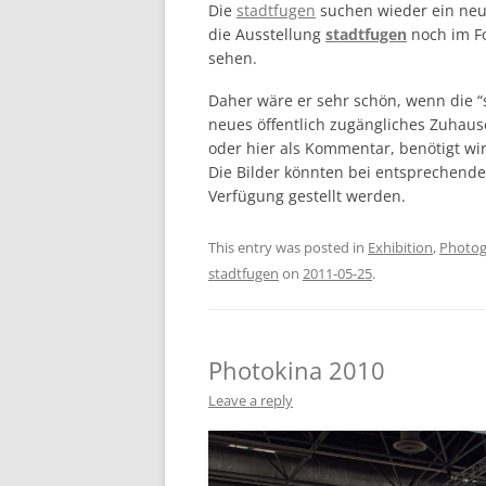
Die
stadtfugen
suchen wieder ein neue
die Ausstellung
stadtfugen
noch im Fo
sehen.
Daher wäre er sehr schön, wenn die 
neues öffentlich zugängliches Zuhaus
oder hier als Kommentar, benötigt wi
Die Bilder könnten bei entsprechend
Verfügung gestellt werden.
This entry was posted in
Exhibition
,
Photo
stadtfugen
on
2011-05-25
.
Photokina 2010
Leave a reply