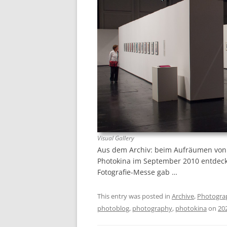
Visual Gallery
Aus dem Archiv: beim Aufräumen vo
Photokina im September 2010 entdeckt
Fotografie-Messe gab …
This entry was posted in
Archive
,
Photogra
photoblog
,
photography
,
photokina
on
20