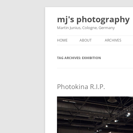
Skip
to
mj's photography
content
Martin Junius, Cologne, Germany
HOME
ABOUT
ARCHIVES
TAG ARCHIVES:
EXHIBITION
Photokina R.I.P.