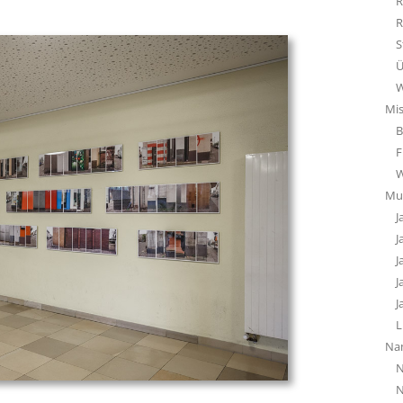
R
R
S
Ü
W
Mi
B
F
Mu
J
J
J
J
J
L
Na
N
N