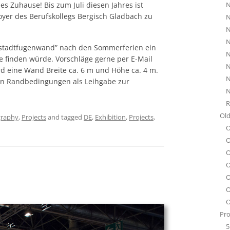
N
s Zuhause! Bis zum Juli diesen Jahres ist
yer des Berufskollegs Bergisch Gladbach zu
N
N
N
“stadtfugenwand” nach den Sommerferien ein
N
e finden würde. Vorschläge gerne per E-Mail
N
rd eine Wand Breite ca. 6 m und Höhe ca. 4 m.
N
en Randbedingungen als Leihgabe zur
N
R
Old
graphy
,
Projects
and tagged
DE
,
Exhibition
,
Projects
,
O
O
O
O
O
O
O
Pro
5