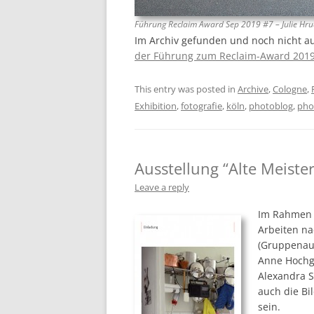
Führung Reclaim Award Sep 2019 #7 – Julie Hr
Im Archiv gefunden und noch nicht auf
der Führung zum Reclaim-Award 201
This entry was posted in
Archive
,
Cologne
,
Exhibition
,
fotografie
,
köln
,
photoblog
,
pho
Ausstellung “Alte Meister
Leave a reply
Im Rahmen d
Arbeiten na
(Gruppenaus
Anne Hochg
Alexandra 
auch die Bi
sein.