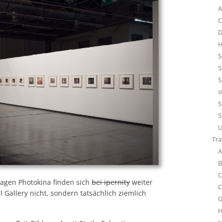
A
C
D
H
S
S
S
s
S
S
U
Tra
A
B
C
Tagen Photokina finden sich
bei ipernity
weiter
C
l Gallery nicht, sondern tatsächlich ziemlich
G
H