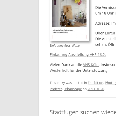
Die Verniss
um 18 Uhr i
Adresse: Im
Über Euren 
Die Ausstel
sehen, Öffn
Einladung Ausstellung
Einladung Ausstellung VHS 16.2.
Vielen Dank an die
VHS Köln
, insbeso
Westerholt
für die Unterstützung.
This entry was posted in
Exhibition
,
Photo
Projects
,
urbanscape
on
2013-01-20
.
Stadtfugen suchen wied