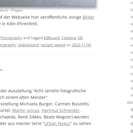
H
H
udová – Prague
 der Webseite hier veröffentlicht, einige
Bilder
H
9
in Köln-Ehrenfeld.
H
H
Photography
and tagged
billboard
,
Cologne
,
DE
,
H
tography
,
plakatwand
,
reclaim award
on
2023-11-09
.
H
H
H
H
”
H
H
H
er Ausstellung “Acht serielle fotografische
H
ch einem alten Meister”
Kö
stellung Michaela Burger, Carmen Buszello,
B
ürtel,
Martin Junius
,
Hartmut Schneider
,
Schweda, René Sikkes, Beate Wagner) werden
B
lder aus meiner Serie “
Urban Nexus
” zu sehen
B
B