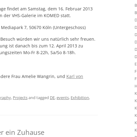
B
age findet am Samstag, dem 16. Februar 2013
B
n der VHS-Galerie im KOMED statt.
D
 Mediapark 7, 50670 Köln (Untergeschoss)
D
D
Besuch würden wir uns natürlich sehr freuen.
D
lung ist danach bis zum 12. April 2013 zu
D
ungszeiten Mo-Fr 8-22h, Sa/So 8-18h.
D
E
F
ndere Frau Amelie Wangrin, und
Karl von
F
H
K
graphy
,
Projects
and tagged
DE
,
events
,
Exhibition
,
K
K
K
K
K
er ein Zuhause