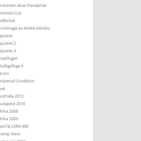
nsichten einer Pandemie
orona’s Cut
ellbrück
ommage an André Kertész
quares
quares 2
quares 3
tadtfugen
tadtgefüge II
trom
niversal Condition
vel
ustralia 2012
udapest 2016
hina 2008
hina 2009
enf & CERN BW
ohes Venn