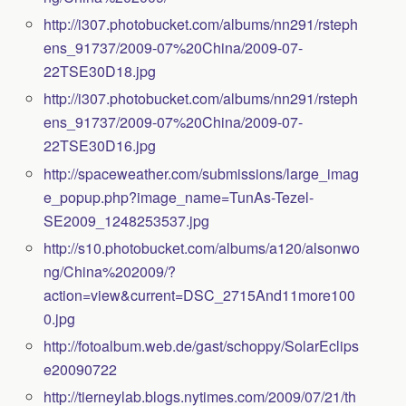
http://i307.photobucket.com/albums/nn291/rsteph
ens_91737/2009-07%20China/2009-07-
22TSE30D18.jpg
http://i307.photobucket.com/albums/nn291/rsteph
ens_91737/2009-07%20China/2009-07-
22TSE30D16.jpg
http://spaceweather.com/submissions/large_imag
e_popup.php?image_name=TunAs-Tezel-
SE2009_1248253537.jpg
http://s10.photobucket.com/albums/a120/alsonwo
ng/China%202009/?
action=view&current=DSC_2715And11more100
0.jpg
http://fotoalbum.web.de/gast/schoppy/SolarEclips
e20090722
http://tierneylab.blogs.nytimes.com/2009/07/21/th