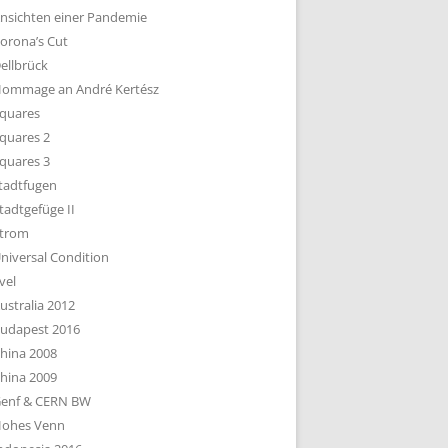
nsichten einer Pandemie
orona’s Cut
ellbrück
ommage an André Kertész
quares
quares 2
quares 3
tadtfugen
tadtgefüge II
trom
niversal Condition
vel
ustralia 2012
udapest 2016
hina 2008
hina 2009
enf & CERN BW
ohes Venn