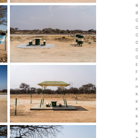
B
B
D
D
D
D
D
D
E
F
F
H
K
K
K
K
K
K