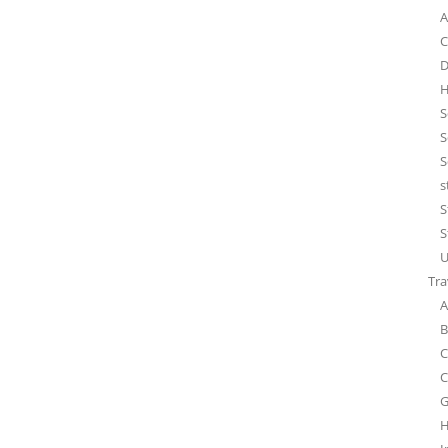
A
C
D
H
S
S
S
s
S
S
U
Tra
A
B
C
C
G
H