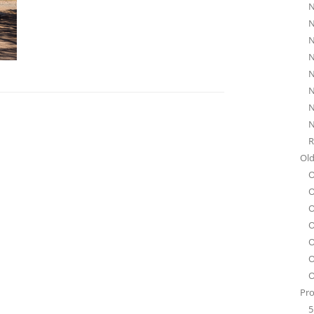
N
N
N
N
N
N
N
N
R
Old
O
O
O
O
O
O
O
Pro
5