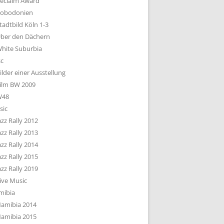
eclaim Award
obodonien
tadtbild Köln 1-3
ber den Dächern
hite Suburbia
sc
ilder einer Ausstellung
ilm BW 2009
W48
sic
azz Rally 2012
azz Rally 2013
azz Rally 2014
azz Rally 2015
azz Rally 2019
ive Music
mibia
amibia 2014
amibia 2015