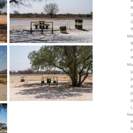
R
R
S
Ü
W
Mi
B
F
Mu
J
J
J
J
J
L
Na
N
N