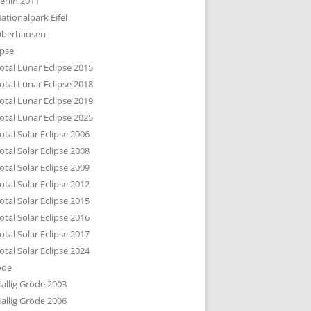
erlin 2011
DTBILD KÖLN 1-3
ationalpark Eifel
R DEN DÄCHERN
berhausen
TE SUBURBIA
ipse
otal Lunar Eclipse 2015
otal Lunar Eclipse 2018
otal Lunar Eclipse 2019
otal Lunar Eclipse 2025
otal Solar Eclipse 2006
otal Solar Eclipse 2008
otal Solar Eclipse 2009
otal Solar Eclipse 2012
otal Solar Eclipse 2015
otal Solar Eclipse 2016
otal Solar Eclipse 2017
otal Solar Eclipse 2024
öde
allig Gröde 2003
allig Gröde 2006