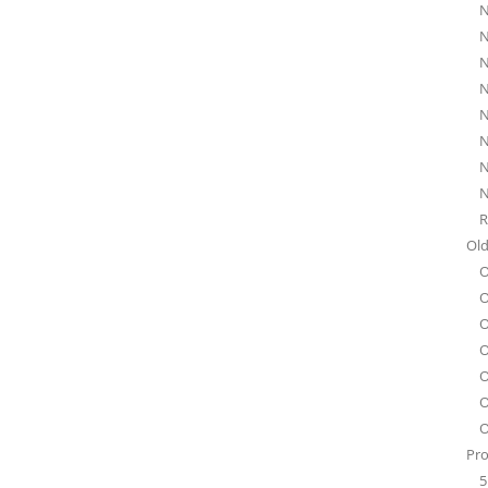
N
N
N
N
N
N
N
N
R
Old
O
O
O
O
O
O
O
Pro
5