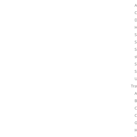
A
C
D
H
S
S
S
s
S
S
U
Tra
A
B
C
C
G
H