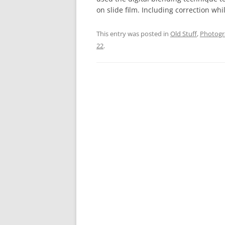
on slide film. Including correction whi
This entry was posted in
Old Stuff
,
Photog
22
.