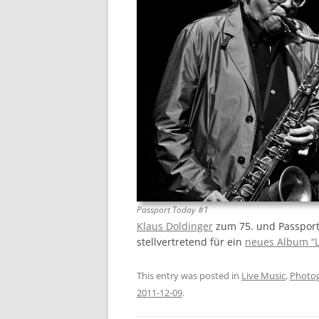
Passport Today #1
Klaus Doldinger
zum 75. und Passport 
stellvertretend für ein
neues Album “L
This entry was posted in
Live Music
,
Photo
2011-12-09
.