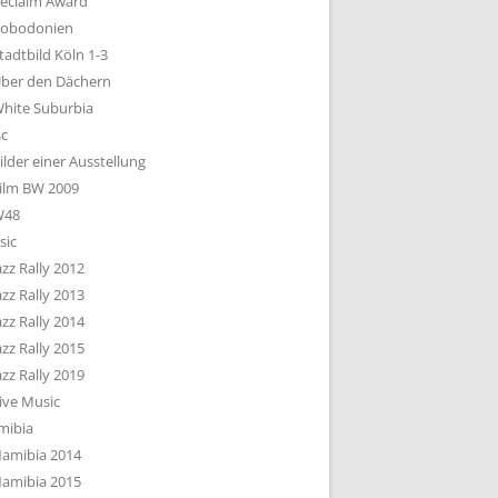
eclaim Award
obodonien
tadtbild Köln 1-3
ber den Dächern
hite Suburbia
sc
ilder einer Ausstellung
ilm BW 2009
W48
sic
azz Rally 2012
azz Rally 2013
azz Rally 2014
azz Rally 2015
azz Rally 2019
ive Music
mibia
amibia 2014
amibia 2015