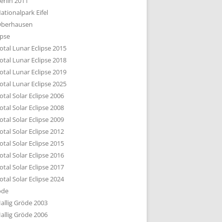
erlin 2011
DTBILD KÖLN 1-3
ationalpark Eifel
R DEN DÄCHERN
berhausen
TE SUBURBIA
ipse
otal Lunar Eclipse 2015
otal Lunar Eclipse 2018
otal Lunar Eclipse 2019
otal Lunar Eclipse 2025
otal Solar Eclipse 2006
otal Solar Eclipse 2008
otal Solar Eclipse 2009
otal Solar Eclipse 2012
otal Solar Eclipse 2015
otal Solar Eclipse 2016
otal Solar Eclipse 2017
otal Solar Eclipse 2024
öde
allig Gröde 2003
allig Gröde 2006