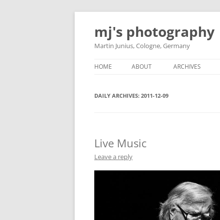
Skip
to
mj's photography
content
Martin Junius, Cologne, Germany
HOME
ABOUT
ARCHIVES
DAILY ARCHIVES:
2011-12-09
Live Music
Leave a reply