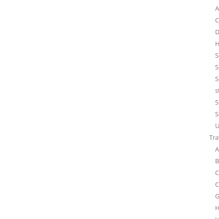
A
C
D
H
S
S
S
s
S
S
U
Tra
A
B
C
C
G
H