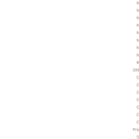
N
N
N
N
N
N
N
N
R
Old
O
O
O
O
O
O
O
Pro
5