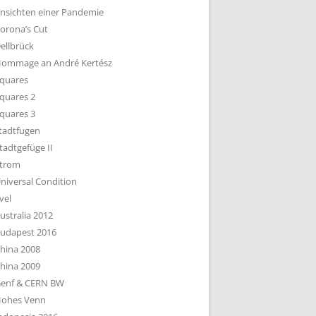
nsichten einer Pandemie
orona’s Cut
ellbrück
ommage an André Kertész
quares
quares 2
quares 3
tadtfugen
tadtgefüge II
trom
niversal Condition
vel
ustralia 2012
udapest 2016
hina 2008
hina 2009
enf & CERN BW
ohes Venn