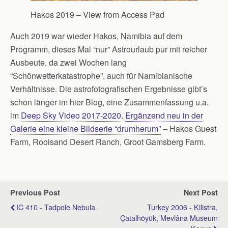
Hakos 2019 – View from Access Pad
Auch 2019 war wieder Hakos, Namibia auf dem
Programm, dieses Mal “nur” Astrourlaub pur mit reicher
Ausbeute, da zwei Wochen lang
“Schönwetterkatastrophe”, auch für Namibianische
Verhältnisse. Die astrofotografischen Ergebnisse gibt’s
schon länger im hier Blog, eine Zusammenfassung u.a.
im
Deep Sky Video 2017-2020
.
Ergänzend neu in der
Galerie eine kleine Bildserie “drumherum”
– Hakos Guest
Farm, Rooisand Desert Ranch, Groot Gamsberg Farm.
Previous Post
Next Post
IC 410 - Tadpole Nebula
Turkey 2006 - Kilistra,
Çatalhöyük, Mevlâna Museum