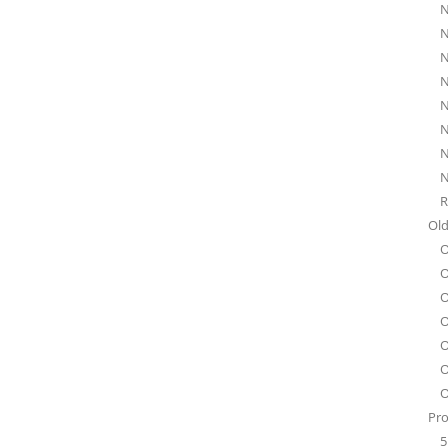
N
N
N
N
N
N
N
N
R
Old
O
O
O
O
O
O
O
Pro
5