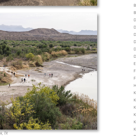
B
B
D
D
D
D
D
D
E
F
F
H
K
K
K
K
K
K
k, TX