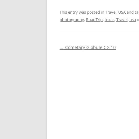
This entry was posted in
Travel
,
USA
and t
photography
,
RoadTrip
,
texas
,
Travel
,
usa
Post
←
Cometary Globule CG 10
navigation