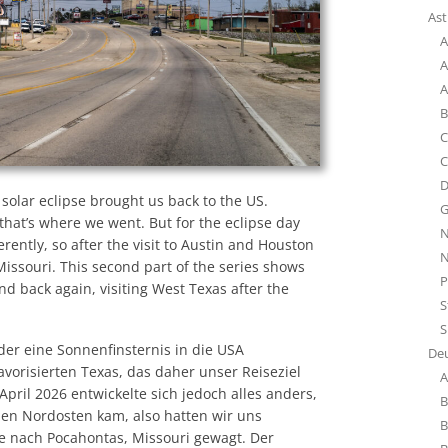
SCHOTTLAND 2010
UK
STA
TOT
HAL
DEL
LIV
NAM
OLD
COR
BUD
LON
As
URBAN NEXUS
USA
SUN
TOT
HAL
DEL
NAM
OLD
DEL
CHI
LON
USA
A
TOT
HAL
DEL
NAM
OLD
HOM
CHI
SCO
USA
A
HAL
DEL
NAM
OLD
SQU
GEN
SCO
USA
A
HAL
DEL
NAM
SQU
HOH
SCO
USA
B
HAL
EIN
NAM
SQU
IND
SCO
USA
C
C
HAL
FOR
RAS
STA
NIGE
TWO
USA
D
HAL
FOT
STA
PAR
USA
 solar eclipse brought us back to the US.
G
HAF
ST
PRA
USA
that’s where we went. But for the eclipse day
N
KAR
UNI
PRA
USA
rently, so after the visit to Austin and Houston
N
Missouri. This second part of the series shows
KAR
PRA
USA
P
nd back again, visiting West Texas after the
KAR
PRA
S
KAR
SIN
S
KAR
STR
der eine Sonnenfinsternis in die USA
De
vorisierten Texas, das daher unser Reiseziel
KAR
TUR
A
April 2026 entwickelte sich jedoch alles anders,
REC
WIE
B
den Nordosten kam, also hatten wir uns
RO
WIE
B
ke nach Pocahontas, Missouri gewagt. Der