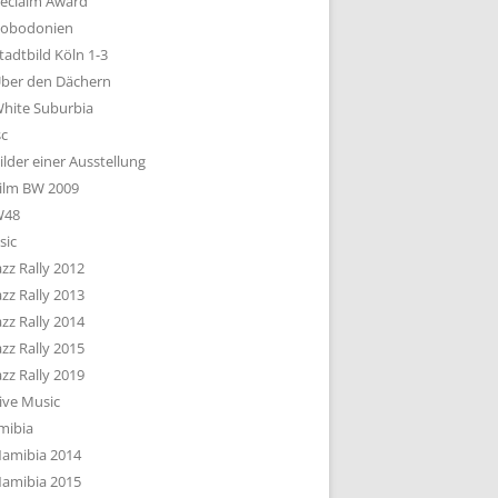
eclaim Award
obodonien
tadtbild Köln 1-3
ber den Dächern
hite Suburbia
sc
ilder einer Ausstellung
ilm BW 2009
W48
sic
azz Rally 2012
azz Rally 2013
azz Rally 2014
azz Rally 2015
azz Rally 2019
ive Music
mibia
amibia 2014
amibia 2015