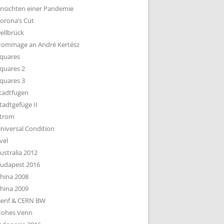
nsichten einer Pandemie
orona’s Cut
ellbrück
ommage an André Kertész
quares
quares 2
quares 3
tadtfugen
tadtgefüge II
trom
niversal Condition
vel
ustralia 2012
udapest 2016
hina 2008
hina 2009
enf & CERN BW
ohes Venn