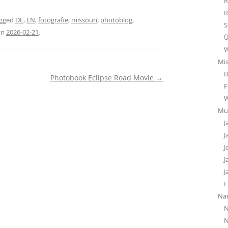
R
R
agged
DE
,
EN
,
fotografie
,
missouri
,
photoblog
,
S
on
2026-02-21
.
Ü
W
Mi
B
Photobook Eclipse Road Movie
→
F
Mu
J
J
J
J
J
L
Na
N
N