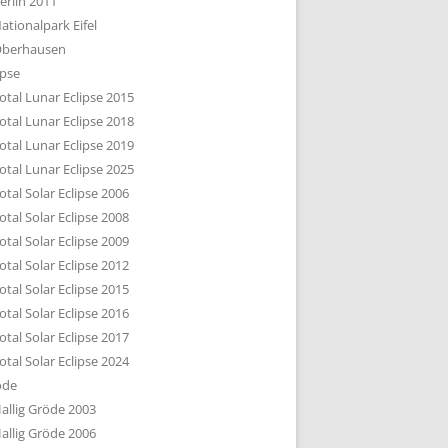
erlin 2011
DTBILD KÖLN 1-3
ationalpark Eifel
R DEN DÄCHERN
berhausen
TE SUBURBIA
ipse
otal Lunar Eclipse 2015
otal Lunar Eclipse 2018
otal Lunar Eclipse 2019
otal Lunar Eclipse 2025
otal Solar Eclipse 2006
otal Solar Eclipse 2008
otal Solar Eclipse 2009
otal Solar Eclipse 2012
otal Solar Eclipse 2015
otal Solar Eclipse 2016
otal Solar Eclipse 2017
otal Solar Eclipse 2024
öde
allig Gröde 2003
allig Gröde 2006