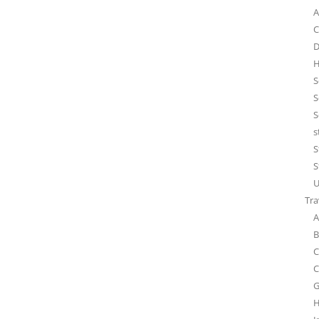
A
C
D
H
S
S
S
s
S
S
U
Tra
A
B
C
C
G
H