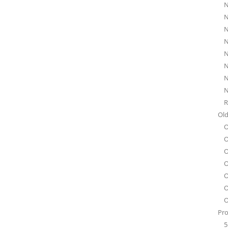
N
N
N
N
N
N
N
N
R
Old
O
O
O
O
O
O
O
Pro
5