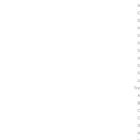
A
C
D
H
S
S
S
s
S
S
U
Tra
A
B
C
C
G
H