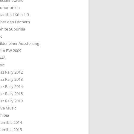
eclaim Award
obodonien
tadtbild Köln 1-3
ber den Dächern
hite Suburbia
sc
ilder einer Ausstellung
ilm BW 2009
W48
sic
azz Rally 2012
azz Rally 2013
azz Rally 2014
azz Rally 2015
azz Rally 2019
ive Music
mibia
amibia 2014
amibia 2015