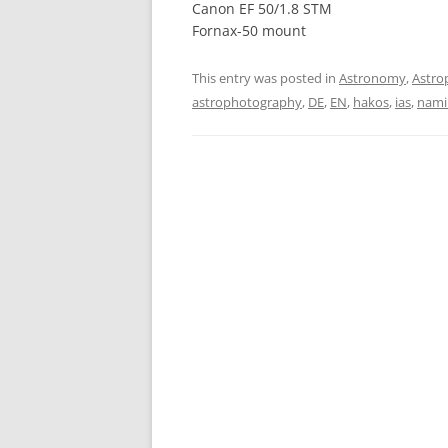
Canon EF 50/1.8 STM
Fornax-50 mount
This entry was posted in
Astronomy
,
Astro
astrophotography
,
DE
,
EN
,
hakos
,
ias
,
nami