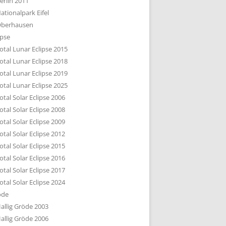
erlin 2011
DTBILD KÖLN 1-3
ationalpark Eifel
R DEN DÄCHERN
berhausen
TE SUBURBIA
ipse
otal Lunar Eclipse 2015
otal Lunar Eclipse 2018
otal Lunar Eclipse 2019
otal Lunar Eclipse 2025
otal Solar Eclipse 2006
otal Solar Eclipse 2008
otal Solar Eclipse 2009
otal Solar Eclipse 2012
otal Solar Eclipse 2015
otal Solar Eclipse 2016
otal Solar Eclipse 2017
otal Solar Eclipse 2024
öde
allig Gröde 2003
allig Gröde 2006