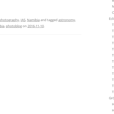
B
STA
N
ÜBE
O
WHI
Ecl
photography
,
IAS
,
Namibia
and tagged
astronomy
,
T
bia
,
photoblog
on
2016-11-10
.
T
T
T
T
T
T
T
T
T
T
T
Gr
H
H