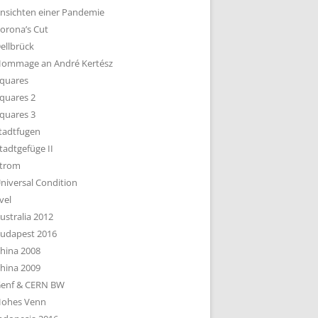
nsichten einer Pandemie
orona’s Cut
ellbrück
ommage an André Kertész
quares
quares 2
quares 3
tadtfugen
tadtgefüge II
trom
niversal Condition
vel
ustralia 2012
udapest 2016
hina 2008
hina 2009
enf & CERN BW
ohes Venn