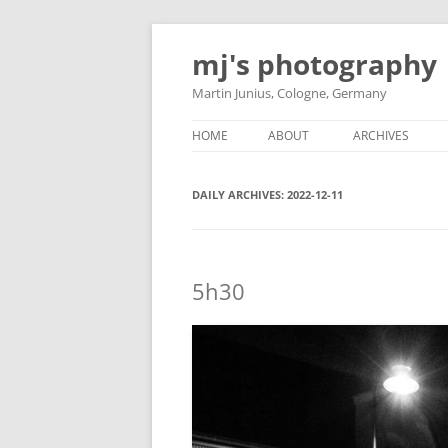
Skip
to
mj's photography
content
Martin Junius, Cologne, Germany
HOME
ABOUT
ARCHIVES
DAILY ARCHIVES:
2022-12-11
5h30