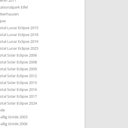
erlin 2011
DTBILD KÖLN 1-3
ationalpark Eifel
R DEN DÄCHERN
berhausen
TE SUBURBIA
ipse
otal Lunar Eclipse 2015
otal Lunar Eclipse 2018
otal Lunar Eclipse 2019
otal Lunar Eclipse 2025
otal Solar Eclipse 2006
otal Solar Eclipse 2008
otal Solar Eclipse 2009
otal Solar Eclipse 2012
otal Solar Eclipse 2015
otal Solar Eclipse 2016
otal Solar Eclipse 2017
otal Solar Eclipse 2024
öde
allig Gröde 2003
allig Gröde 2006