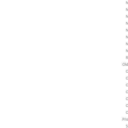
N
N
N
N
N
N
N
N
R
Old
O
O
O
O
O
O
O
Pro
5