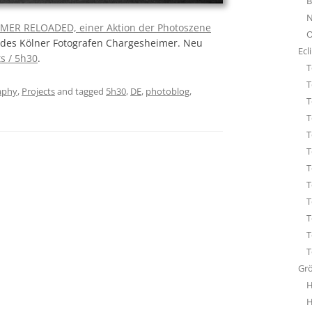
B
STA
N
ÜBE
ER RELOADED, einer Aktion der Photoszene
O
WHI
des Kölner Fotografen Chargesheimer. Neu
Ecl
ts / 5h30
.
T
T
aphy
,
Projects
and tagged
5h30
,
DE
,
photoblog
,
T
T
T
T
T
T
T
T
T
T
Gr
H
H