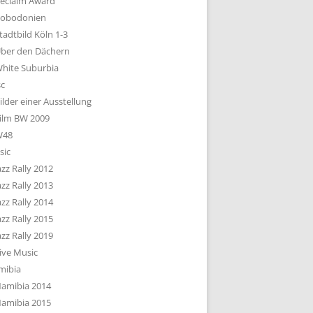
eclaim Award
obodonien
tadtbild Köln 1-3
ber den Dächern
hite Suburbia
sc
ilder einer Ausstellung
ilm BW 2009
W48
sic
azz Rally 2012
azz Rally 2013
azz Rally 2014
azz Rally 2015
azz Rally 2019
ive Music
mibia
amibia 2014
amibia 2015