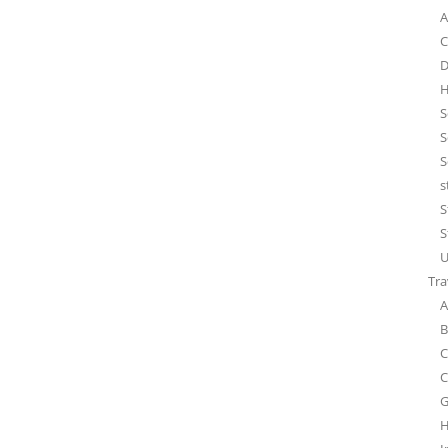
A
C
D
H
S
S
S
s
S
S
U
Tra
A
B
C
C
G
H