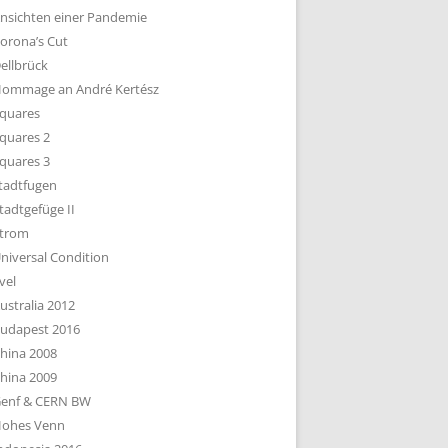
nsichten einer Pandemie
orona’s Cut
ellbrück
ommage an André Kertész
quares
quares 2
quares 3
tadtfugen
tadtgefüge II
trom
niversal Condition
vel
ustralia 2012
udapest 2016
hina 2008
hina 2009
enf & CERN BW
ohes Venn