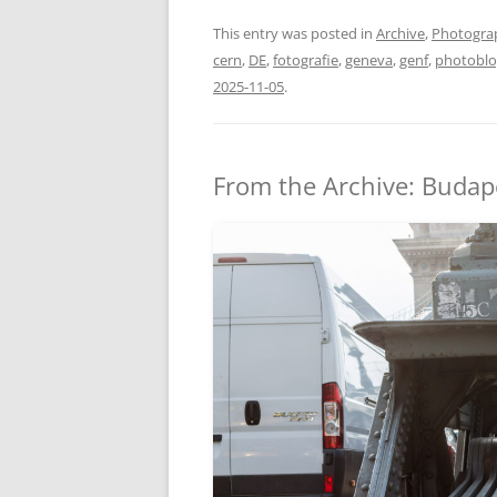
This entry was posted in
Archive
,
Photogra
cern
,
DE
,
fotografie
,
geneva
,
genf
,
photoblo
2025-11-05
.
From the Archive: Budap