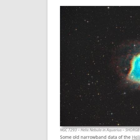
NGC 7293 – Helix Nebula in Aquarius – SHORGB
Some old narrowband data of the
Hel