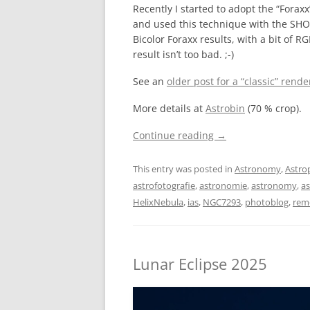
Recently I started to adopt the “Forax
and used this technique with the SH
Bicolor Foraxx results, with a bit of 
result isn’t too bad. ;-)
See an
older post for a “classic” rend
More details at
Astrobin
(70 % crop).
Continue reading
→
This entry was posted in
Astronomy
,
Astro
astrofotografie
,
astronomie
,
astronomy
,
a
HelixNebula
,
ias
,
NGC7293
,
photoblog
,
rem
Lunar Eclipse 2025