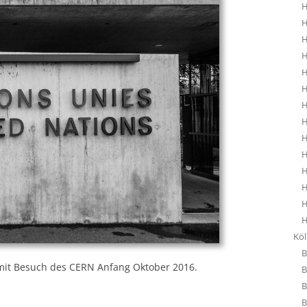
H
H
H
H
H
H
H
H
H
H
H
H
H
H
Kö
B
 mit Besuch des CERN Anfang Oktober 2016.
B
B
B