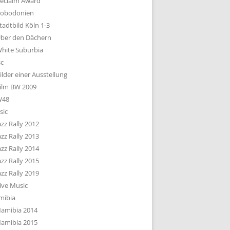
eclaim Award
obodonien
tadtbild Köln 1-3
ber den Dächern
hite Suburbia
sc
ilder einer Ausstellung
ilm BW 2009
W48
sic
azz Rally 2012
azz Rally 2013
azz Rally 2014
azz Rally 2015
azz Rally 2019
ive Music
mibia
amibia 2014
amibia 2015