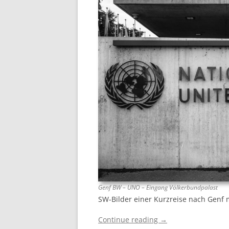
Genf BW – UNO – Eingang Völkerbundpalast
SW-Bilder einer Kurzreise nach Genf
Continue reading
→