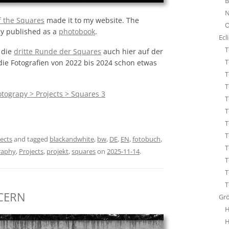
B
STA
N
ÜBE
f the Squares
made it to my website. The
O
WHI
dy published as a
photobook
.
Ecl
T
t die
dritte Runde der Squares
auch hier auf der
T
die Fotografien von 2022 bis 2024 schon etwas
T
T
tograpy > Projects > Squares 3
T
T
T
T
ects
and tagged
blackandwhite
,
bw
,
DE
,
EN
,
fotobuch
,
T
raphy
,
Projects
,
projekt
,
squares
on
2025-11-14
.
T
T
T
 CERN
Gr
H
H