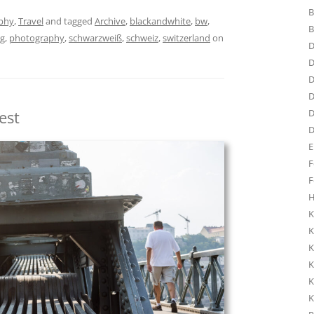
B
phy
,
Travel
and tagged
Archive
,
blackandwhite
,
bw
,
B
g
,
photography
,
schwarzweiß
,
schweiz
,
switzerland
on
D
D
D
D
est
D
D
E
F
F
H
K
K
K
K
K
K