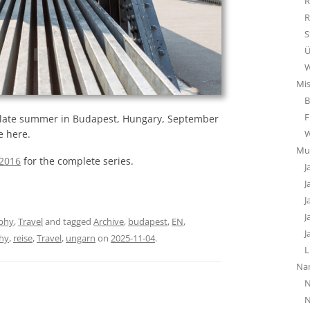
R
R
S
Ü
W
Mi
B
F
 late summer in Budapest, Hungary, September
e here.
Mu
 2016
for the complete series.
J
J
J
J
phy
,
Travel
and tagged
Archive
,
budapest
,
EN
,
J
hy
,
reise
,
Travel
,
ungarn
on
2025-11-04
.
L
Na
N
N