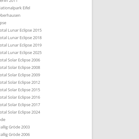
erlin 2011
DTBILD KÖLN 1-3
ationalpark Eifel
R DEN DÄCHERN
berhausen
TE SUBURBIA
ipse
otal Lunar Eclipse 2015
otal Lunar Eclipse 2018
otal Lunar Eclipse 2019
otal Lunar Eclipse 2025
otal Solar Eclipse 2006
otal Solar Eclipse 2008
otal Solar Eclipse 2009
otal Solar Eclipse 2012
otal Solar Eclipse 2015
otal Solar Eclipse 2016
otal Solar Eclipse 2017
otal Solar Eclipse 2024
öde
allig Gröde 2003
allig Gröde 2006