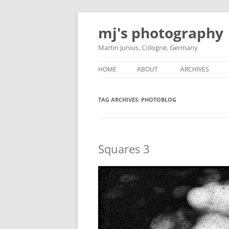
Skip
to
mj's photography
content
Martin Junius, Cologne, Germany
HOME
ABOUT
ARCHIVES
TAG ARCHIVES:
PHOTOBLOG
Squares 3