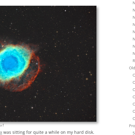
N
N
N
N
N
N
N
N
R
Old
O
O
O
O
O
O
O
 v1
Pro
ix
was sitting for quite a while on my hard disk.
5