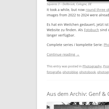
Squares 3 – Dellbrück, Cologne, DE
It took a while, but now
round three o
images from 2022 to 2024 were alrea
Es hat ein Weilchen gedauert, jetzt is
Website zu finden. Als
Fotobuch
sind 
länger verfügbar.
Complete series / komplette Serie:
Pho
Continue reading
→
This entry was posted in
Photography
,
Proj
fotografie
,
photoblog
,
photobook
,
photog
Aus dem Archiv: Genf &