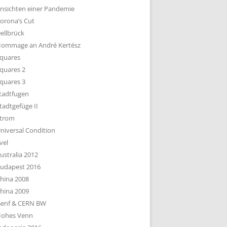
nsichten einer Pandemie
orona’s Cut
ellbrück
ommage an André Kertész
quares
quares 2
quares 3
tadtfugen
tadtgefüge II
trom
niversal Condition
vel
ustralia 2012
udapest 2016
hina 2008
hina 2009
enf & CERN BW
ohes Venn