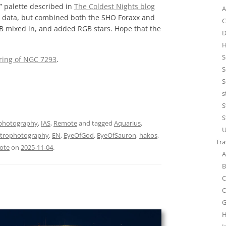
x” palette described in
The Coldest Nights blog
A
O data, but combined both the SHO Foraxx and
C
RGB mixed in, and added RGB stars. Hope that the
D
H
S
ering of NGC 7293
.
S
S
s
S
S
photography
,
IAS
,
Remote
and tagged
Aquarius
,
U
strophotography
,
EN
,
EyeOfGod
,
EyeOfSauron
,
hakos
,
Tra
ote
on
2025-11-04
.
A
B
C
C
G
H