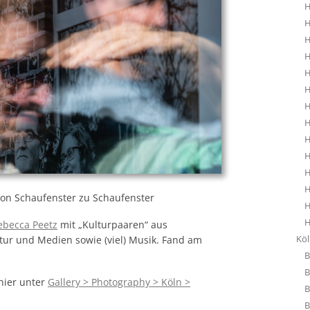
H
H
H
H
H
H
H
H
H
H
H
H
Von Schaufenster zu Schaufenster
H
H
ebecca Peetz
mit „Kulturpaaren“ aus
Kö
ratur und Medien sowie (viel) Musik. Fand am
B
B
 hier unter
Gallery > Photography > Köln >
B
B