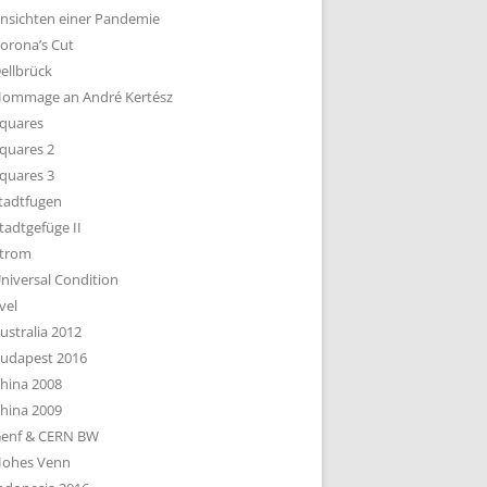
nsichten einer Pandemie
orona’s Cut
ellbrück
ommage an André Kertész
quares
quares 2
quares 3
tadtfugen
tadtgefüge II
trom
niversal Condition
vel
ustralia 2012
udapest 2016
hina 2008
hina 2009
enf & CERN BW
ohes Venn