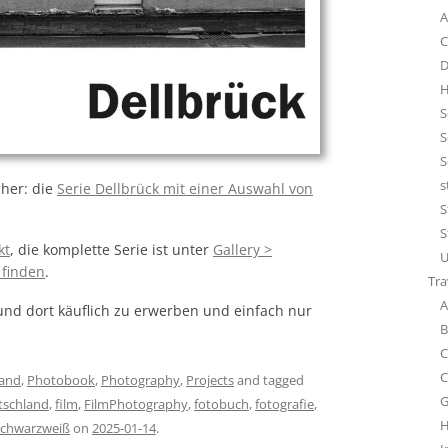
A
C
D
H
S
S
S
s
her: die
Serie Dellbrück mit einer Auswahl von
S
S
kt
, die komplette Serie ist unter
Gallery >
U
 finden
.
Tra
A
nd dort käuflich zu erwerben und einfach nur
B
C
C
land
,
Photobook
,
Photography
,
Projects
and tagged
G
tschland
,
film
,
FilmPhotography
,
fotobuch
,
fotografie
,
H
schwarzweiß
on
2025-01-14
.