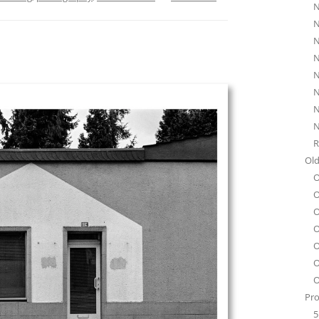
N
N
N
N
N
N
N
N
R
Old
O
O
O
O
O
O
O
Pro
5