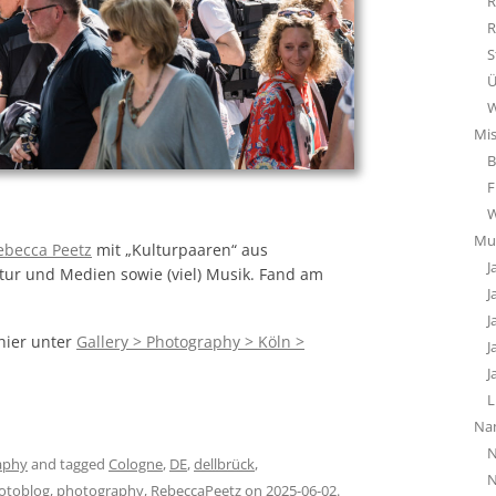
R
R
S
Ü
W
Mi
B
F
Mu
ebecca Peetz
mit „Kulturpaaren“ aus
J
ratur und Medien sowie (viel) Musik. Fand am
J
J
 hier unter
Gallery > Photography > Köln >
J
J
L
Na
N
aphy
and tagged
Cologne
,
DE
,
dellbrück
,
N
otoblog
,
photography
,
RebeccaPeetz
on
2025-06-02
.