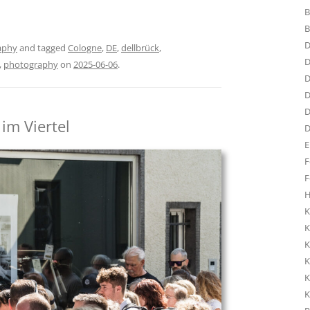
B
B
D
aphy
and tagged
Cologne
,
DE
,
dellbrück
,
D
,
photography
on
2025-06-06
.
D
D
D
im Viertel
D
E
F
F
H
K
K
K
K
K
K