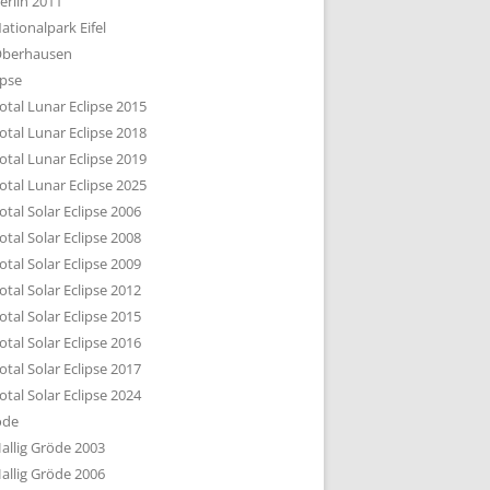
erlin 2011
DTBILD KÖLN 1-3
ationalpark Eifel
R DEN DÄCHERN
berhausen
TE SUBURBIA
ipse
otal Lunar Eclipse 2015
otal Lunar Eclipse 2018
otal Lunar Eclipse 2019
otal Lunar Eclipse 2025
otal Solar Eclipse 2006
otal Solar Eclipse 2008
otal Solar Eclipse 2009
otal Solar Eclipse 2012
otal Solar Eclipse 2015
otal Solar Eclipse 2016
otal Solar Eclipse 2017
otal Solar Eclipse 2024
öde
allig Gröde 2003
allig Gröde 2006