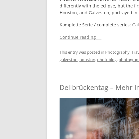
differently with the eclipse, but the fir
Houston, and Galveston, portrayed in t
Komplette Serie / complete series:
Gal
Continue reading
→
This entry was posted in
Photography
,
Trav
galveston
,
houston
,
photoblog
,
photograp
Dellbrückentag – Mehr 