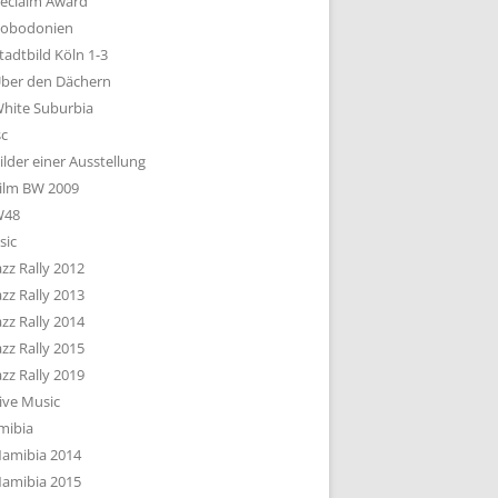
eclaim Award
obodonien
tadtbild Köln 1-3
ber den Dächern
hite Suburbia
sc
ilder einer Ausstellung
ilm BW 2009
W48
sic
azz Rally 2012
azz Rally 2013
azz Rally 2014
azz Rally 2015
azz Rally 2019
ive Music
mibia
amibia 2014
amibia 2015