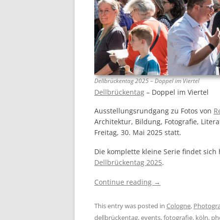
Dellbrückentag 2025 – Doppel im Viertel
Dellbrückentag
– Doppel im Viertel
Ausstellungsrundgang zu Fotos von
R
Architektur, Bildung, Fotografie, Lite
Freitag, 30. Mai 2025 statt.
Die komplette kleine Serie findet sich
Dellbrückentag 2025
.
Continue reading
→
This entry was posted in
Cologne
,
Photogr
dellbrückentag
,
events
,
fotografie
,
köln
,
ph