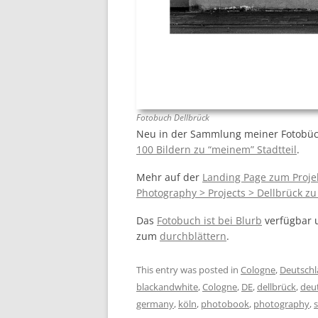
Fotobuch Dellbrück
Neu in der Sammlung meiner Fotobüc
100 Bildern zu “meinem” Stadtteil
.
Mehr auf der
Landing Page zum Proje
Photography > Projects > Dellbrück zu
Das
Fotobuch ist
bei Blurb
verfügbar u
zum
durchblättern
.
This entry was posted in
Cologne
,
Deutsch
blackandwhite
,
Cologne
,
DE
,
dellbrück
,
deu
germany
,
köln
,
photobook
,
photography
,