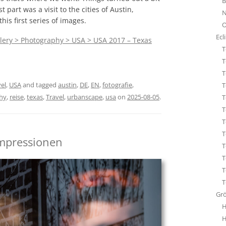
B
STA
st part was a visit to the cities of Austin,
N
ÜBE
his first series of images.
O
WHI
Ecl
lery > Photography > USA > USA 2017 – Texas
T
T
T
el
,
USA
and tagged
austin
,
DE
,
EN
,
fotografie
,
T
hy
,
reise
,
texas
,
Travel
,
urbanscape
,
usa
on
2025-08-05
.
T
T
T
T
Impressionen
T
T
T
T
Gr
H
H