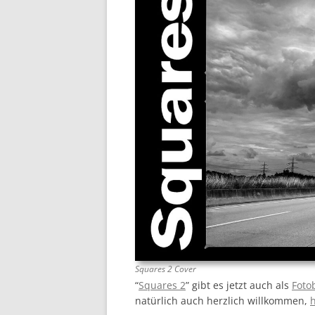
Squares 2 Cover
“
Squares 2
” gibt es jetzt auch als
Foto
natürlich auch herzlich willkommen,
h