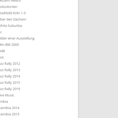
eclaim Award
obodonien
tadtbild Köln 1-3
ber den Dächern
hite Suburbia
sc
ilder einer Ausstellung
ilm BW 2009
W48
sic
azz Rally 2012
azz Rally 2013
azz Rally 2014
azz Rally 2015
azz Rally 2019
ive Music
mibia
amibia 2014
amibia 2015