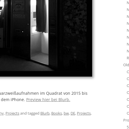
N
N
N
N
N
N
N
N
R
Old
O
O
O
O
arzweißaufnahmen im Quadrat von 2015 bis
O
f dem iPhone.
Preview hier bei Blurb.
O
O
hy
,
Projects
and tagged
Blurb
,
Books
,
bw
,
DE
,
Projects
,
Pro
5