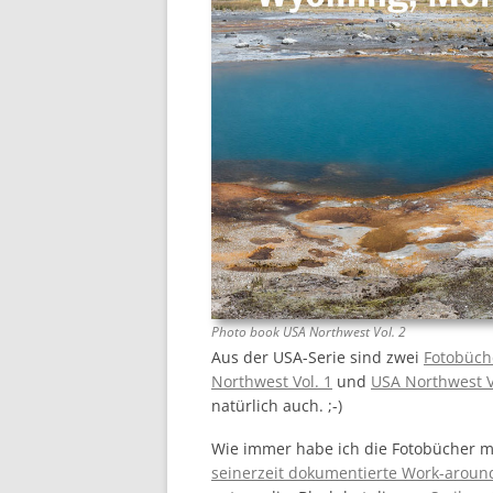
Photo book USA Northwest Vol. 2
Aus der USA-Serie sind zwei
Fotobüch
Northwest Vol. 1
und
USA Northwest V
natürlich auch. ;-)
Wie immer habe ich die Fotobücher mit
seinerzeit dokumentierte Work-aroun