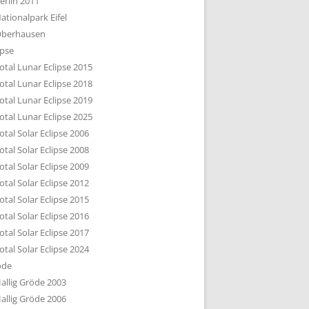
erlin 2011
DTBILD KÖLN 1-3
ationalpark Eifel
R DEN DÄCHERN
berhausen
TE SUBURBIA
ipse
otal Lunar Eclipse 2015
otal Lunar Eclipse 2018
otal Lunar Eclipse 2019
otal Lunar Eclipse 2025
otal Solar Eclipse 2006
otal Solar Eclipse 2008
otal Solar Eclipse 2009
otal Solar Eclipse 2012
otal Solar Eclipse 2015
otal Solar Eclipse 2016
otal Solar Eclipse 2017
otal Solar Eclipse 2024
öde
allig Gröde 2003
allig Gröde 2006