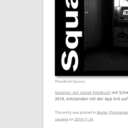
Photobook Squares
Squares: ein neues Fotobuch
mit Schw
2018, entstanden mit der App 6×6 au
This entry was posted in
Books
,
Photograp
squares
on
2018-11-24
.