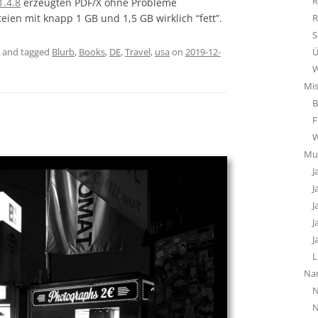
R
1.4.8
erzeugten PDF/X ohne Probleme
eien mit knapp 1 GB und 1,5 GB wirklich “fett”.
R
S
and tagged
Blurb
,
Books
,
DE
,
Travel
,
usa
on
2019-12-
Ü
W
Mi
B
F
Mu
J
J
J
J
J
L
Na
N
N