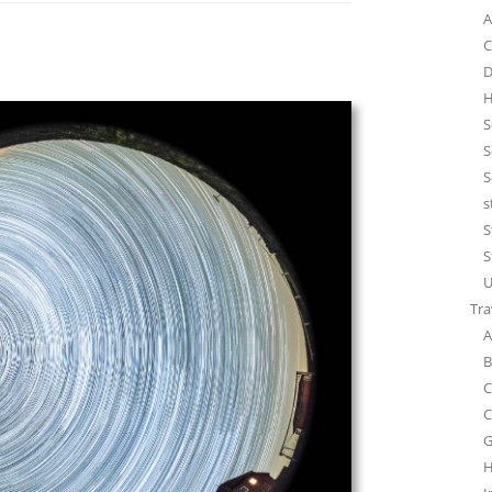
A
C
D
H
S
S
S
s
S
S
U
Tra
A
B
C
C
G
H