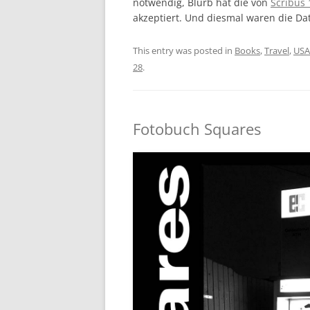
notwendig, Blurb hat die von
Scribus 
akzeptiert. Und diesmal waren die Dat
This entry was posted in
Books
,
Travel
,
USA
28
.
Fotobuch Squares