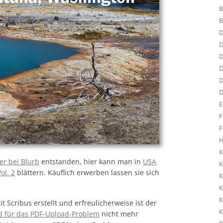
B
B
D
D
D
D
D
D
E
F
F
H
K
er bei Blurb
entstanden, hier kann man in
USA
K
ol. 2
blättern. Käuflich erwerben lassen sie sich
K
K
K
 Scribus erstellt und erfreulicherweise ist der
K
d für das PDF-Upload-Problem
nicht mehr