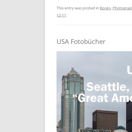
This entry was posted in
Books
,
Photograp
12-11
.
USA Fotobücher