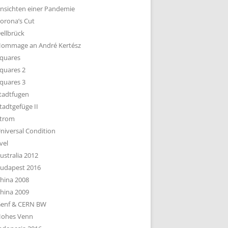
nsichten einer Pandemie
orona’s Cut
ellbrück
ommage an André Kertész
quares
quares 2
quares 3
tadtfugen
tadtgefüge II
trom
niversal Condition
vel
ustralia 2012
udapest 2016
hina 2008
hina 2009
enf & CERN BW
ohes Venn